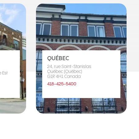
QUÉBEC
24, rue Saint-Stanislas
Québec (Québec)
 Est
G1R 4H1 Canada
418-425-5400