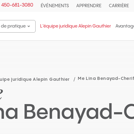
450-681-3080
ÉVÉNEMENTS
APPRENDRE
CARRIÈRE
de pratique
L’équipe juridique Alepin Gauthier
Avantage
Ouvrir
le
sous-
menu
Domaines
de
pratique.
Me Lina Benayad-Cheri
uipe juridique Alepin Gauthier
e
na Benayad-C