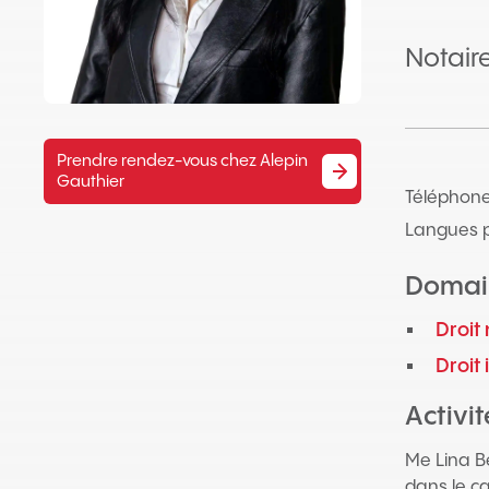
Notair
Prendre rendez-vous chez Alepin
Gauthier
Téléphone
Langues p
Domai
Droit 
Droit
Activi
Me Lina Be
dans le c