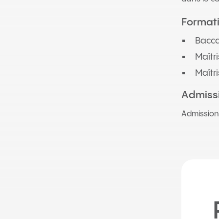
Format
Bacca
Maîtr
Maîtri
Admissi
Admission