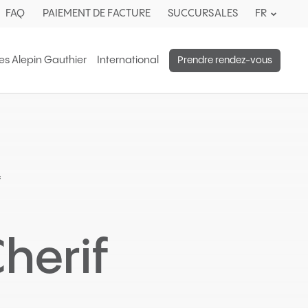
Langue
FAQ
PAIEMENT DE FACTURE
SUCCURSALES
FR
actuelle
:
s Alepin Gauthier
International
Prendre rendez-vous
Français
f
herif