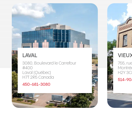
LAVAL
VIEU
3080, Boulevard le Carrefour
755, ru
#400
Montré
Laval (Québec)
H2Y 3C
H7T 2R5 Canada
514-90
450-681-3080