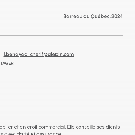
Barreau du Québec, 2024
 :
l.benayad-cherif@alepin.com
RTAGER
ier et en droit commercial. Elle conseille ses clients
s avec clarté et assurance.