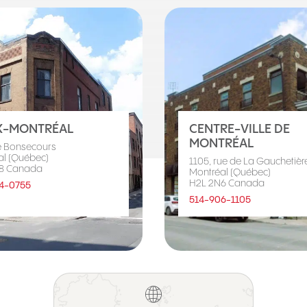
X-MONTRÉAL
CENTRE-VILLE DE
MONTRÉAL
e Bonsecours
al (Québec)
1105, rue de La Gauchetière
8 Canada
Montréal (Québec)
H2L 2N6 Canada
4-0755
514-906-1105