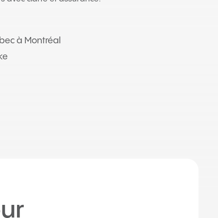
ébec à Montréal
ke
ur