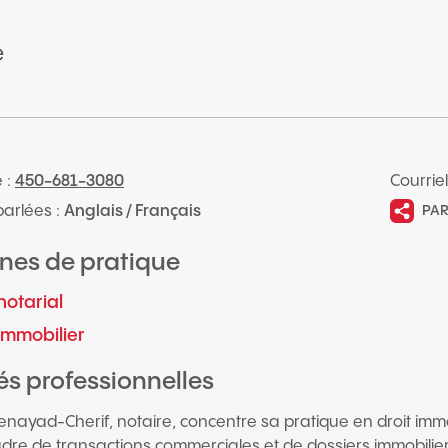
e
 :
450-681-3080
Courriel
arlées :
Anglais / Français
PA
nes de pratique
notarial
 immobilier
tés professionnelles
nayad-Cherif, notaire, concentre sa pratique en droit immobil
adre de transactions commerciales et de dossiers immobilier