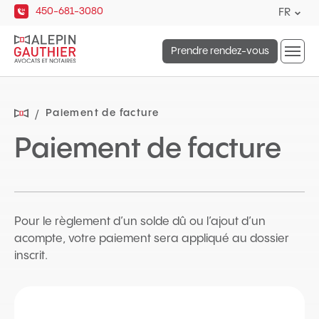
Navigation
450-681-3080
Lang
FR
rapide
actue
Ouvrir
:
Prendre rendez-vous
la
Franç
naviga
du
site
Paiement de facture
Paiement de facture
Pour le règlement d’un solde dû ou l’ajout d’un
acompte, votre paiement sera appliqué au dossier
inscrit.