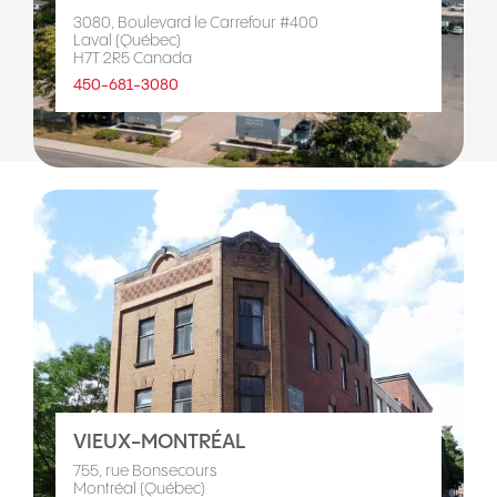
3080, Boulevard le Carrefour #400
Laval (Québec)
H7T 2R5 Canada
450-681-3080
VIEUX-MONTRÉAL
755, rue Bonsecours
Montréal (Québec)