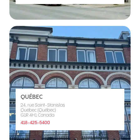
QUÉBEC
24, rue Saint-Stanislas
Québec (Québec)
G1R 4H1 Canada
418-425-5400