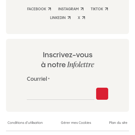
FACEBOOK
INSTAGRAM
TIKTOK
LINKEDIN
X
Inscrivez-vous
Infolettre
à notre
«
Courriel
*
*
»
indique
les
champs
nécessaires
Conditions d’utilisation
Gérer mes Cookies
Plan du site