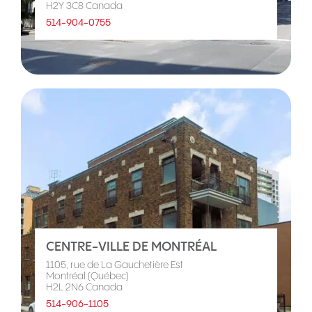
H2Y 3C8 Canada
514-904-0755
CENTRE-VILLE DE MONTRÉAL
1105, rue de La Gauchetière Est
Montréal (Québec)
H2L 2N6 Canada
514-906-1105