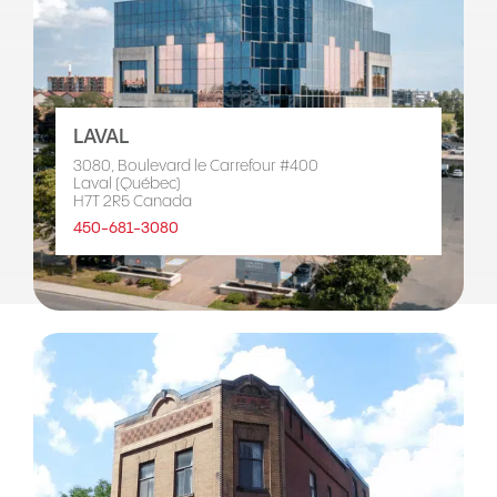
LAVAL
3080, Boulevard le Carrefour #400
Laval (Québec)
H7T 2R5 Canada
450-681-3080