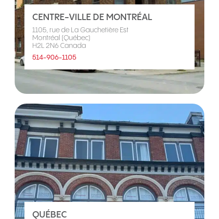
CENTRE-VILLE DE MONTRÉAL
1105, rue de La Gauchetière Est
Montréal (Québec)
H2L 2N6 Canada
514-906-1105
QUÉBEC