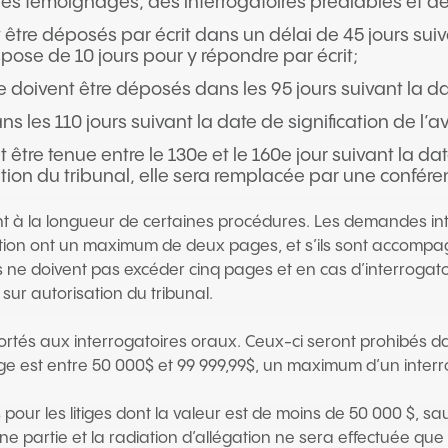
des témoignages, des interrogatoires préalables et de
être déposés par écrit dans un délai de 45 jours suiva
pose de 10 jours pour y répondre par écrit;
doivent être déposés dans les 95 jours suivant la date
 les 110 jours suivant la date de signification de l’a
tre tenue entre le 130e et le 160e jour suivant la dat
sation du tribunal, elle sera remplacée par une confére
ant à la longueur de certaines procédures. Les demandes in
tion ont un maximum de deux pages, et s’ils sont accompa
ne doivent pas excéder cinq pages et en cas d’interrogatoire
sur autorisation du tribunal.
s aux interrogatoires oraux. Ceux-ci seront prohibés dans 
ge est entre 50 000$ et 99 999,99$, un maximum d’un interro
 pour les litiges dont la valeur est de moins de 50 000 $, 
e partie et la radiation d’allégation ne sera effectuée que