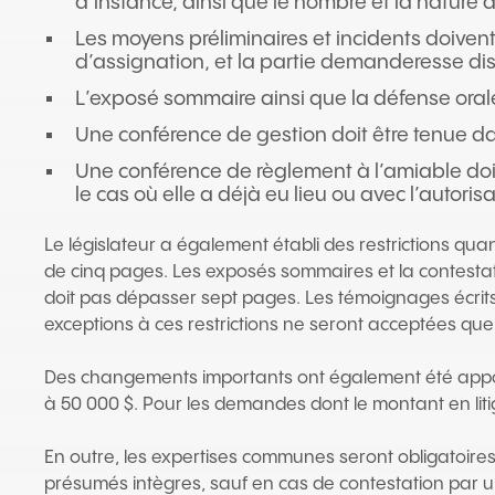
d’instance, ainsi que le nombre et la nature 
Les moyens préliminaires et incidents doivent 
d’assignation, et la partie demanderesse dis
L’exposé sommaire ainsi que la défense orale 
Une conférence de gestion doit être tenue dans
Une conférence de règlement à l’amiable doit ê
le cas où elle a déjà eu lieu ou avec l’autori
Le législateur a également établi des restrictions qu
de cinq pages. Les exposés sommaires et la contesta
doit pas dépasser sept pages. Les témoignages écrits 
exceptions à ces restrictions ne seront acceptées que 
Des changements importants ont également été apporté
à 50 000 $. Pour les demandes dont le montant en liti
En outre, les expertises communes seront obligatoires
présumés intègres, sauf en cas de contestation par un