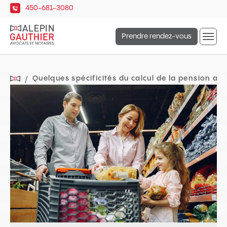
Navigation
450-681-3080
rapide
Ouvrir
Prendre rendez-vous
la
naviga
du
site
Quelques spécificités du calcul de la pension al