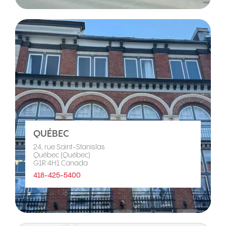
QUÉBEC
24, rue Saint-Stanislas
Québec (Québec)
G1R 4H1 Canada
418-425-5400