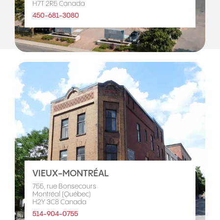
H7T 2R5 Canada
450-681-3080
VIEUX-MONTRÉAL
755, rue Bonsecours
Montréal (Québec)
H2Y 3C8 Canada
514-904-0755